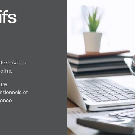
ifs
de services
frir.
tre
essionnels et
tence